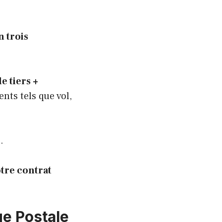
 trois
e tiers +
ts tels que vol,
.
otre contrat
ue Postale