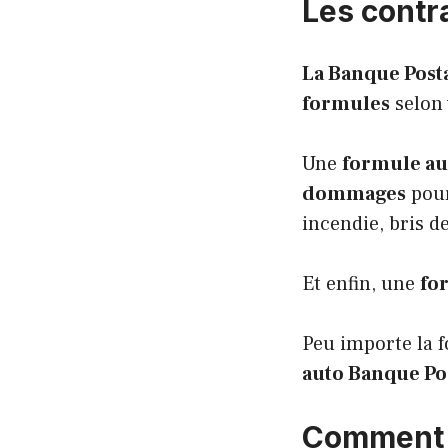
Les contr
La Banque Posta
formules
selon 
Une
formule au 
dommages
pour
incendie, bris de
Et enfin, une
fo
Peu importe la 
auto Banque Po
Comment r