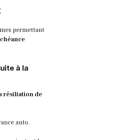
t
times permettant
’échéance
ite à la
 résiliation de
rance auto.