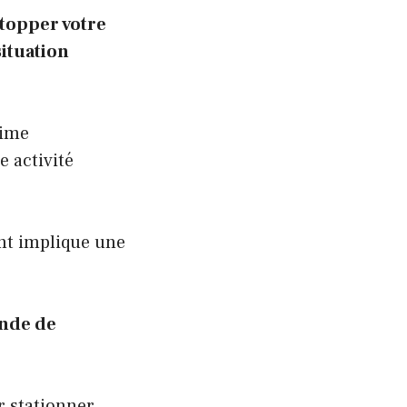
topper votre
ituation
gime
e activité
ent implique une
ande de
r stationner