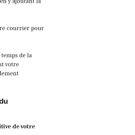
n y ajoutant la
tre courrier pour
e temps de la
t votre
alement
 du
tive de votre