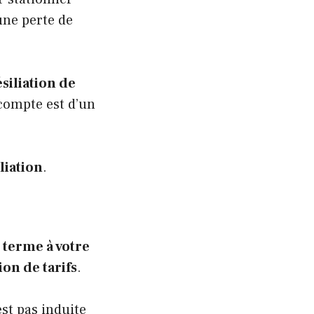
une perte de
siliation de
 compte est d’un
iliation
.
 terme à votre
on de tarifs
.
st pas induite