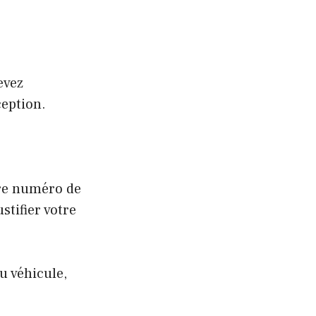
evez
eption.
tre numéro de
stifier votre
du véhicule,