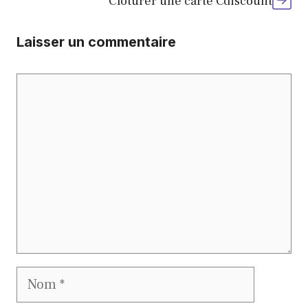
Clôturer une carte Cdiscount
Laisser un commentaire
Commentaire
Nom