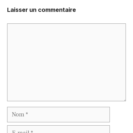
Laisser un commentaire
Commentaire
Nom
E-