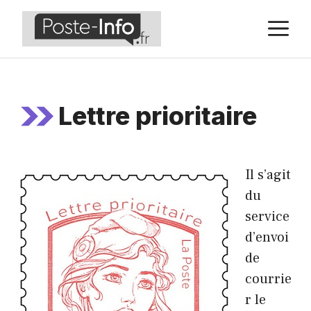
Aller
M
au
contenu
Lettre prioritaire
Il s’agit
du
service
d’envoi
de
courrie
r le